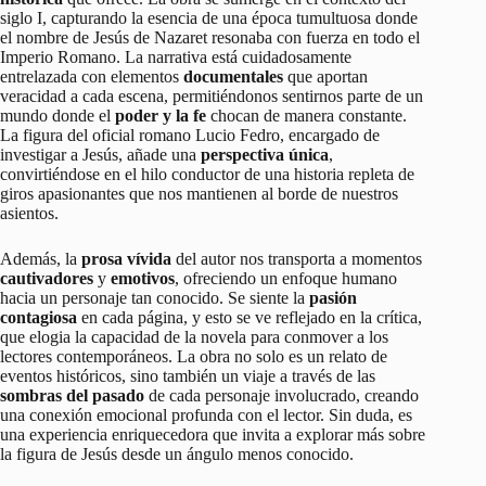
siglo I, capturando la esencia de una época tumultuosa donde
el nombre de Jesús de Nazaret resonaba con fuerza en todo el
Imperio Romano. La narrativa está cuidadosamente
entrelazada con elementos
documentales
que aportan
veracidad a cada escena, permitiéndonos sentirnos parte de un
mundo donde el
poder y la fe
chocan de manera constante.
La figura del oficial romano Lucio Fedro, encargado de
investigar a Jesús, añade una
perspectiva única
,
convirtiéndose en el hilo conductor de una historia repleta de
giros apasionantes que nos mantienen al borde de nuestros
asientos.
Además, la
prosa vívida
del autor nos transporta a momentos
cautivadores
y
emotivos
, ofreciendo un enfoque humano
hacia un personaje tan conocido. Se siente la
pasión
contagiosa
en cada página, y esto se ve reflejado en la crítica,
que elogia la capacidad de la novela para conmover a los
lectores contemporáneos. La obra no solo es un relato de
eventos históricos, sino también un viaje a través de las
sombras del pasado
de cada personaje involucrado, creando
una conexión emocional profunda con el lector. Sin duda, es
una experiencia enriquecedora que invita a explorar más sobre
la figura de Jesús desde un ángulo menos conocido.