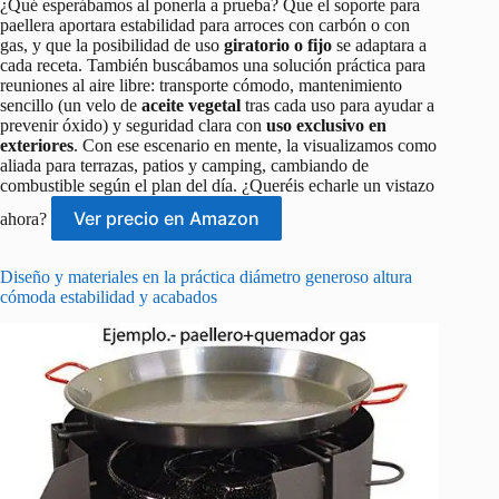
¿Qué esperábamos al ponerla a prueba? Que el soporte para
paellera aportara estabilidad para arroces con carbón o con
gas, y que la posibilidad de uso
giratorio o fijo
se adaptara a
cada receta. También buscábamos una solución práctica para
reuniones al aire libre: transporte cómodo, mantenimiento
sencillo (un velo de
aceite vegetal
tras cada uso para ayudar a
prevenir óxido) y seguridad clara con
uso exclusivo en
exteriores
. Con ese escenario en mente, la visualizamos como
aliada para terrazas, patios y camping, cambiando de
combustible según el plan del día. ¿Queréis echarle un vistazo
Ver precio en Amazon
ahora?
Diseño y materiales en la práctica diámetro generoso altura
cómoda estabilidad y acabados