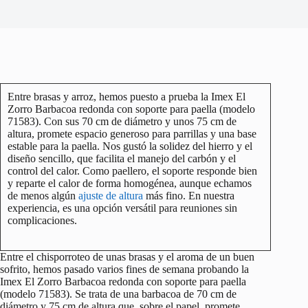
Entre brasas y arroz, hemos puesto a prueba la Imex El
Zorro Barbacoa redonda con soporte para paella (modelo
71583). Con sus 70 cm de diámetro y unos 75 cm de
altura, promete espacio generoso para parrillas y una base
estable para la paella. Nos gustó la solidez del hierro y el
diseño sencillo, que facilita el manejo del carbón y el
control del calor. Como paellero, el soporte responde bien
y reparte el calor de forma homogénea, aunque echamos
de menos algún
ajuste de altura
más fino. En nuestra
experiencia, es una opción versátil para reuniones sin
complicaciones.
Entre el chisporroteo de unas brasas y el aroma de un buen
sofrito, hemos pasado varios fines de semana probando la
Imex El Zorro Barbacoa redonda con soporte para paella
(modelo 71583). Se trata de una barbacoa de 70 cm de
diámetro y 75 cm de altura que, sobre el papel, promete