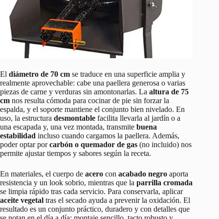
El
diámetro de 70 cm
se traduce en una superficie amplia y
realmente aprovechable: cabe una paellera generosa o varias
piezas de carne y verduras sin amontonarlas. La
altura de 75
cm
nos resulta cómoda para cocinar de pie sin forzar la
espalda, y el soporte mantiene el conjunto bien nivelado. En
uso, la estructura
desmontable
facilita llevarla al jardín o a
una escapada y, una vez montada, transmite
buena
estabilidad
incluso cuando cargamos la paellera. Además,
poder optar por
carbón o quemador de gas
(no incluido) nos
permite ajustar tiempos y sabores según la receta.
En materiales, el cuerpo de
acero
con
acabado negro
aporta
resistencia y un look sobrio, mientras que la
parrilla cromada
se limpia rápido tras cada servicio. Para conservarla, aplicar
aceite vegetal
tras el secado ayuda a prevenir la oxidación. El
resultado es un conjunto práctico, duradero y con detalles que
se notan en el día a día: montaje sencillo, tacto robusto y