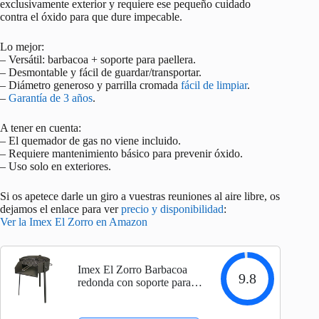
exclusivamente exterior y requiere ese pequeño cuidado
contra el óxido para que dure impecable.
Lo mejor:
– Versátil: barbacoa + soporte para paellera.
– Desmontable y fácil de guardar/transportar.
– Diámetro generoso y parrilla cromada
fácil de limpiar
.
–
Garantía de 3 años
.
A tener en cuenta:
– El quemador de gas no viene incluido.
– Requiere mantenimiento básico para prevenir óxido.
– Uso solo en exteriores.
Si os apetece darle un giro a vuestras reuniones al aire libre, os
dejamos el enlace para ver
precio y disponibilidad
:
Ver la Imex El Zorro en Amazon
Imex El Zorro Barbacoa
9.8
redonda con soporte para
paella, diámetro 70 x 75
cm, 71583