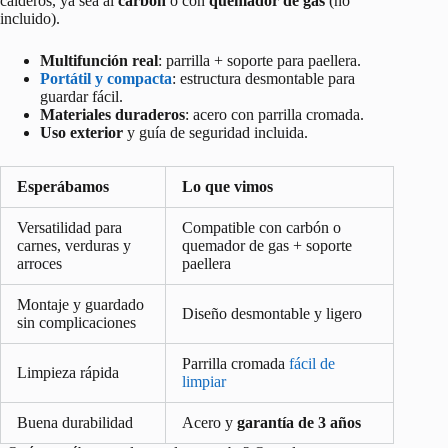
calderos, ya sea al
carbón
o con
quemador de gas
(no
incluido).
Multifunción real
: parrilla + soporte para paellera.
Portátil y compacta
: estructura desmontable para
guardar fácil.
Materiales duraderos
: acero con parrilla cromada.
Uso exterior
y guía de seguridad incluida.
Esperábamos
Lo que vimos
Versatilidad para
Compatible con carbón o
carnes, verduras y
quemador de gas + soporte
arroces
paellera
Montaje y guardado
Diseño desmontable y ligero
sin complicaciones
Parrilla cromada
fácil de
Limpieza rápida
limpiar
Buena durabilidad
Acero y
garantía de 3 años