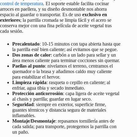
control de temperatura
. El soporte estable facilita cocinar
arroces en paellera, y su diseño desmontable nos ahorra
espacio al guardar o transportar. Es de uso
exclusivo en
exteriores
; la parrilla cromada se limpia fácil y el acero se
conserva mejor con una fina película de aceite vegetal tras
cada sesión.
Precalentado
: 10-15 minutos con tapa abierta hasta que
la parrilla esté bien caliente; así evitamos que se pegue.
Dos zonas de calor
: carbón a un lado para sellar y un
área menos caliente para terminar cocciones sin quemar.
Paellas al punto
: nivelamos el terreno, centramos el
quemador o la brasa y añadimos caldo muy caliente
para estabilizar el hervor.
Limpieza rápida
: rasqueta o cepillo en caliente; al
enfriar, agua tibia y secado inmediato.
Protección anticorrosión
: capa ligera de aceite vegetal
al chasis y parrilla; guardar en lugar seco.
Seguridad
: siempre en exterior, superficie firme,
guantes térmicos y distancia segura de materiales
inflamables.
Montaje/Desmontaje
: repasamos tornillería antes de
cada salida; para transporte, protegemos la parrilla con
un paño.