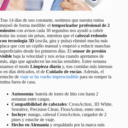
Tras 14 días de uso constante, sentimos que nuestra rutina
mejoró de forma medible: el
temporizador profesional de 2
minutos
con avisos cada 30 segundos nos ayudó a cubrir
todas las zonas sin prisas, mientras que el
cabezal redondo
con tecnología 3D
(oscila, gira y pulsa) eliminó mucha más
placa que con un cepillo manual y empezó a reducir manchas
superficiales desde los primeros días. El
sensor de presión
visible
baja la velocidad y nos avisa cuando apretamos de
más, algo que agradecen las encías sensibles. Entre semana
usamos el modo
Limpieza diaria
y, tras comidas más intensas
o en días delicados, el de
Cuidado de encías
. Además, el
estuche de
viaje se ha vuelto imprescindible
para no romper la
rutina fuera de casa.
Autonomía
: batería de iones de litio con hasta 2
semanas entre cargas.
Compatibilidad de cabezales
: CrossAction, 3D White,
Sensitive, Precision Clean, FlossAction, entre otros.
Incluye
: mango, cabezal CrossAction, cargador de 2
pines y estuche de viaje.
Hecho en Alemania
y respaldado por la marca más