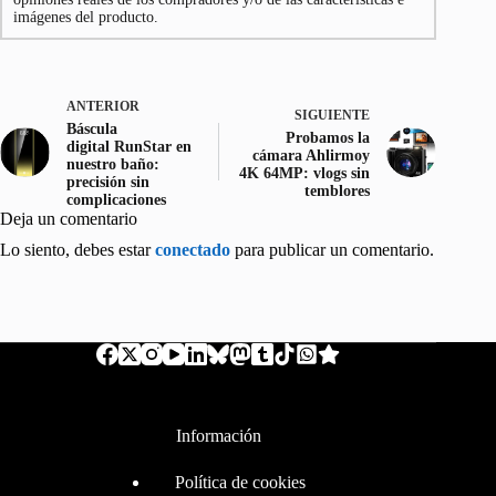
imágenes del producto.
ANTERIOR
SIGUIENTE
Báscula
Probamos la
digital RunStar en
cámara Ahlirmoy
nuestro baño:
4K 64MP: vlogs sin
precisión sin
temblores
complicaciones
Deja un comentario
Lo siento, debes estar
conectado
para publicar un comentario.
Información
Política de cookies