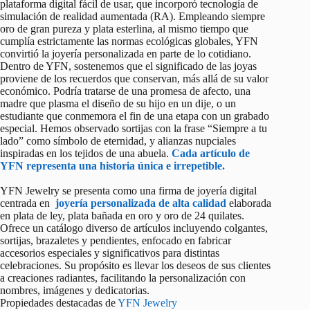
plataforma digital fácil de usar, que incorporó tecnología de
simulación de realidad aumentada (RA). Empleando siempre
oro de gran pureza y plata esterlina, al mismo tiempo que
cumplía estrictamente las normas ecológicas globales, YFN
convirtió la joyería personalizada en parte de lo cotidiano.
Dentro de YFN, sostenemos que el significado de las joyas
proviene de los recuerdos que conservan, más allá de su valor
económico. Podría tratarse de una promesa de afecto, una
madre que plasma el diseño de su hijo en un dije, o un
estudiante que conmemora el fin de una etapa con un grabado
especial. Hemos observado sortijas con la frase “Siempre a tu
lado” como símbolo de eternidad, y alianzas nupciales
inspiradas en los tejidos de una abuela.
Cada artículo de
YFN representa una historia única e irrepetible.
YFN Jewelry
se presenta como una firma de joyería digital
centrada en
joyería personalizada de alta calidad
elaborada
en plata de ley, plata bañada en oro y oro de 24 quilates
.
Ofrece un catálogo diverso de artículos incluyendo colgantes,
sortijas, brazaletes y pendientes, enfocado en fabricar
accesorios especiales y significativos para distintas
celebraciones. Su propósito es llevar los deseos de sus clientes
a creaciones radiantes, facilitando la personalización con
nombres, imágenes y dedicatorias.
Propiedades destacadas de
YFN Jewelry