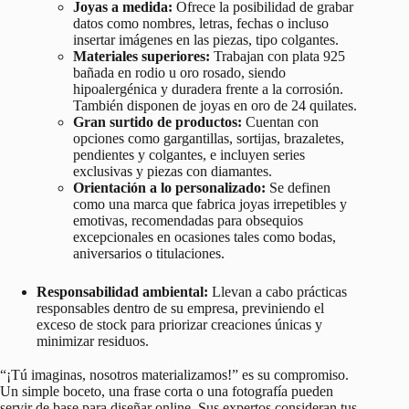
Joyas a medida:
Ofrece la posibilidad de grabar
datos como nombres, letras, fechas o incluso
insertar imágenes en las piezas, tipo colgantes.
Materiales superiores:
Trabajan con plata 925
bañada en rodio u oro rosado, siendo
hipoalergénica y duradera frente a la corrosión.
También disponen de joyas en oro de 24 quilates.
Gran surtido de productos:
Cuentan con
opciones como gargantillas, sortijas, brazaletes,
pendientes y colgantes, e incluyen series
exclusivas y piezas con diamantes.
Orientación a lo personalizado:
Se definen
como una marca que fabrica joyas irrepetibles y
emotivas, recomendadas para obsequios
excepcionales en ocasiones tales como bodas,
aniversarios o titulaciones
.
Responsabilidad ambiental:
Llevan a cabo prácticas
responsables dentro de su empresa, previniendo el
exceso de stock para priorizar creaciones únicas y
minimizar residuos.
“¡Tú imaginas, nosotros materializamos!” es su compromiso.
Un simple boceto, una frase corta o una fotografía pueden
servir de base para diseñar online. Sus expertos consideran tus