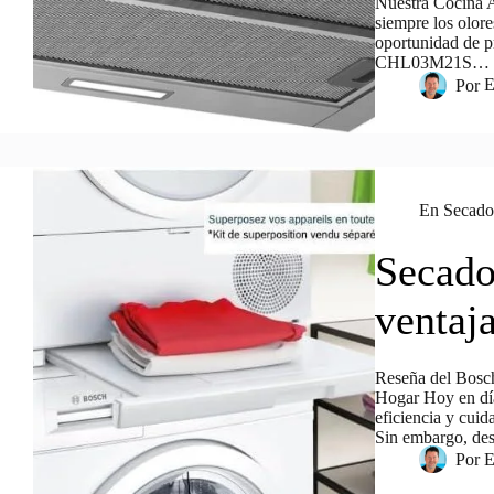
Nuestra Cocina A
siempre los olor
oportunidad de p
CHL03M21S…
Por
E
En
Secado
Secado
ventaj
Reseña del Bosc
Hogar Hoy en día
eficiencia y cui
Sin embargo, d
Por
E