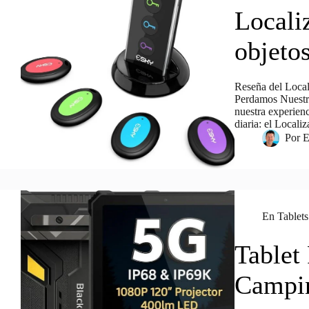
Locali
objeto
Reseña del Loca
Perdamos Nuestr
nuestra experien
diaria: el Local
Por
E
En
Tablet
Tablet 
Campin