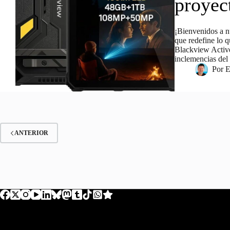
proyec
¡Bienvenidos a n
que redefine lo q
Blackview Active 
inclemencias de
Por
E
ANTERIOR