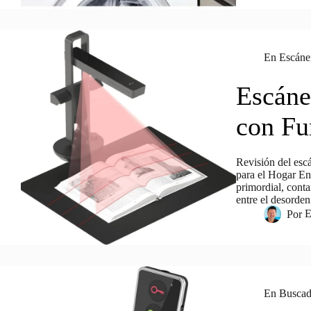
En
Escáne
Escáne
con Fu
Revisión del esc
para el Hogar En
primordial, cont
entre el desorden
Por
E
En
Buscado