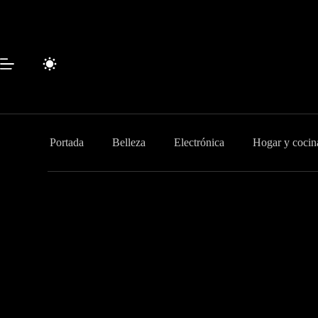
Saltar
al
contenido
Portada
Belleza
Electrónica
Hogar y cocin