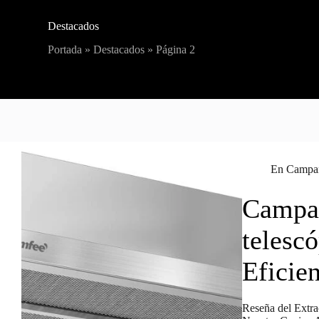
Destacados
Portada
»
Destacados
»
Página 2
En
Campan
Campan
telesc
Eficie
Reseña del Extr