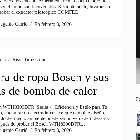
 todos nos encanta experimentar en la cocina, pero no
es y el humo son bienvenidos. Recientemente, tuvimos la
robar el extractor telescópico COMFEE
ugenio Carrió
En
febrero 3, 2026
ras
Read Time
6 mins
ra de ropa Bosch y sus
as de bomba de calor
P
h WTH8300DFR, Series 4: Eficiencia y Estilo para Tu
, encontrar un electrodoméstico que combine diseño,
dado del medio ambiente puede ser un verdadero desafío.
espués de probar el Bosch WTH8300DFR,…
ugenio Carrió
En
febrero 3, 2026