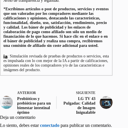
Aviso de transparencia y legalidad:
*Escribimos artículos o post de productos, servicios y eventos
que son valorados por los compradores mediante las
calificaciones y opiniones, destacando las características,
funcionalidad, diseño, uso, satisfacción, rendimiento, precio
y calidad. Los báner de publicidad y los enlaces de
colaboración de pago como afiliado son sólo un medio de
financiación de lo que hacemos. Si hace clic en el enlace o en
el báner de publicidad y realiza una compra, recibiremos
una comisión de afiliado sin coste adicional para usted.
: Simulación revisada de pruebas de productos o servicios, esta
es impulsada con lo con mejor de la IA a partir de calificaciones,
opiniones reales de los compradores y/o de las características e
imágenes del producto.
ANTERIOR
SIGUIENTE
Probióticos y
LG TV 43
prebióticos para un
Pulgadas: Calidad
bienestar intestinal
de Imagen
óptimo
Inigualable
Deja un comentario
Lo siento, debes estar
conectado
para publicar un comentario.