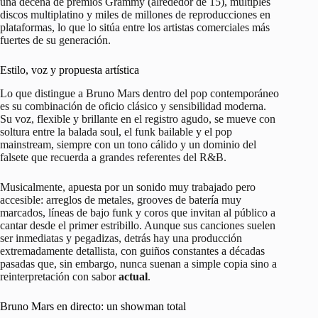
una decena de premios Grammy (alrededor de 15), múltiples
discos multiplatino y miles de millones de reproducciones en
plataformas, lo que lo sitúa entre los artistas comerciales más
fuertes de su generación.
Estilo, voz y propuesta artística
Lo que distingue a Bruno Mars dentro del pop contemporáneo
es su combinación de oficio clásico y sensibilidad moderna.
Su voz, flexible y brillante en el registro agudo, se mueve con
soltura entre la balada soul, el funk bailable y el pop
mainstream, siempre con un tono cálido y un dominio del
falsete que recuerda a grandes referentes del R&B.
Musicalmente, apuesta por un sonido muy trabajado pero
accesible: arreglos de metales, grooves de batería muy
marcados, líneas de bajo funk y coros que invitan al público a
cantar desde el primer estribillo. Aunque sus canciones suelen
ser inmediatas y pegadizas, detrás hay una producción
extremadamente detallista, con guiños constantes a décadas
pasadas que, sin embargo, nunca suenan a simple copia sino a
reinterpretación con sabor
actual
.
Bruno Mars en directo: un showman total