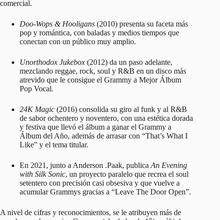
comercial.
Doo-Wops & Hooligans
(2010) presenta su faceta más
pop y romántica, con baladas y medios tiempos que
conectan con un público muy amplio.
Unorthodox Jukebox
(2012) da un paso adelante,
mezclando reggae, rock, soul y R&B en un disco más
atrevido que le consigue el Grammy a Mejor Álbum
Pop Vocal.
24K Magic
(2016) consolida su giro al funk y al R&B
de sabor ochentero y noventero, con una estética dorada
y festiva que llevó el álbum a ganar el Grammy a
Álbum del Año, además de arrasar con “That’s What I
Like” y el tema titular.
En 2021, junto a Anderson .Paak, publica
An Evening
with Silk Sonic
, un proyecto paralelo que recrea el soul
setentero con precisión casi obsesiva y que vuelve a
acumular Grammys gracias a “Leave The Door Open”.
A nivel de cifras y reconocimientos, se le atribuyen más de