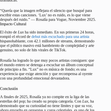
dramáticas.
“Quería que la imagen reflejara el silencio que busqué para
escribir estas canciones. ‘Lux’ no es ruido, es lo que viene
después del ruido.” — Rosalía para Vogue, Noviembre 2025.
Impacto Cultural
El éxito de
Lux
ha sido inmediato. En sus primeras 24 horas,
rompió el récord de
debut más escuchado para una artista
hispanohablante, con 42.1 millones de streams, demostrando
que el público masivo está hambriento de complejidad y arte
genuino, no solo de hits virales de TikTok.
Rosalía ha logrado lo que muy pocos artistas consiguen: que
el mundo entero se detenga a escuchar un álbum conceptual
de principio a fin. “Lux” no es música de fondo; es una
experiencia que exige atención y que recompensa al oyente
con una profundidad emocional devastadora.
Conclusión
A finales de 2025, Rosalía ya no compite en la liga de las
estrellas del pop; ha creado su propia categoría. Con
Lux
, ha
demostrado que su curiosidad no tiene límites y que su voz,
ahora envuelta en orquestas y coros celestiales, es uno de los