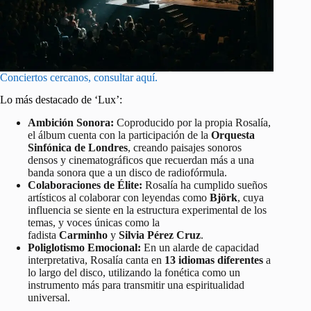
Conciertos cercanos, consultar aquí.
Lo más destacado de ‘Lux’:
Ambición Sonora:
Coproducido por la propia Rosalía,
el álbum cuenta con la participación de la
Orquesta
Sinfónica de Londres
, creando paisajes sonoros
densos y cinematográficos que recuerdan más a una
banda sonora que a un disco de radiofórmula.
Colaboraciones de Élite:
Rosalía ha cumplido sueños
artísticos al colaborar con leyendas como
Björk
, cuya
influencia se siente en la estructura experimental de los
temas, y voces únicas como la
fadista
Carminho
y
Silvia Pérez Cruz
.
Poliglotismo Emocional:
En un alarde de capacidad
interpretativa, Rosalía canta en
13 idiomas diferentes
a
lo largo del disco, utilizando la fonética como un
instrumento más para transmitir una espiritualidad
universal.