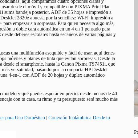
 cotidianas, aquí comparamos cuatro opciones claras y
 usar desde el móvil y compatible con PIXMA Print Plan
51i suma bandeja posterior, ADF de 35 hojas e impresión a
P DeskJet 2820e apuesta por la sencillez: Wi‑Fi, impresión a
 para empezar sin sorpresas. Para quien necesita algo más,
sión a doble cara automática en un 4 en 1 pensado para
 desde deberes escolares hasta escaneos de varias páginas y
scas una multifunción asequible y fácil de usar, aquí tienes
ps móviles y planes de tinta que evitan sorpresas. Desde la
a desde el smartphone, hasta la Canon Pixma TS7451i, que
a más versatilidad; pasando por la compacta HP DeskJet
 una 4‑en‑1 con ADF de 20 hojas y dúplex automático
da modelo y qué puedes esperar en precio: desde menos de 40
 encaje con tu casa, tu ritmo y tu presupuesto será mucho más
r para Uso Doméstico | Conexión Inalámbrica Desde tu
P