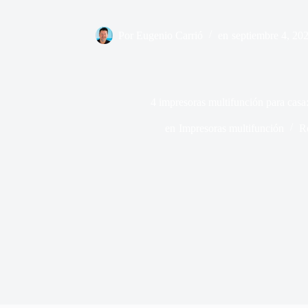
Por
Eugenio Carrió
en
septiembre 4, 20
4 impresoras multifunción para cas
en
Impresoras multifunción
R