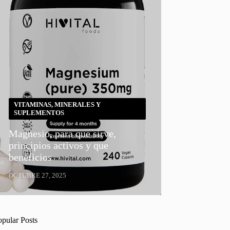
VITAMINAS, MINERALES Y
SUPLEMENTOS
Magnesio, para que sirve,
principios activos y que
beneficios
OCTUBRE 27, 2025
opular Posts