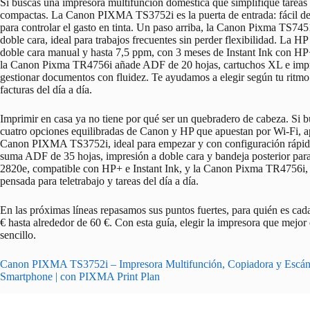
Si buscas una impresora multifunción doméstica que simplifique tareas
compactas. La Canon PIXMA TS3752i es la puerta de entrada: fácil de
para controlar el gasto en tinta. Un paso arriba, la Canon Pixma TS74
doble cara, ideal para trabajos frecuentes sin perder flexibilidad. La H
doble cara manual y hasta 7,5 ppm, con 3 meses de Instant Ink con HP+
la Canon Pixma TR4756i añade ADF de 20 hojas, cartuchos XL e impre
gestionar documentos con fluidez. Te ayudamos a elegir según tu ritmo:
facturas del día a día.
Imprimir en casa ya no tiene por qué ser un quebradero de cabeza. Si bu
cuatro opciones equilibradas de Canon y HP que apuestan por Wi‑Fi, ap
Canon PIXMA TS3752i, ideal para empezar y con configuración rápid
suma ADF de 35 hojas, impresión a doble cara y bandeja posterior par
2820e, compatible con HP+ e Instant Ink, y la Canon Pixma TR4756i,
pensada para teletrabajo y tareas del día a día.
En las próximas líneas repasamos sus puntos fuertes, para quién es ca
€ hasta alrededor de 60 €. Con esta guía, elegir la impresora que mejor
sencillo.
Canon PIXMA TS3752i – Impresora Multifunción, Copiadora y Escáne
Smartphone | con PIXMA Print Plan