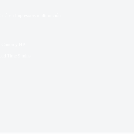
25
en
Impresoras multifunción
a: Canon y HP
ead Time
9 mins