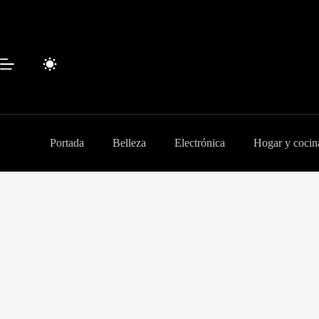
Saltar
al
contenido
Portada
Belleza
Electrónica
Hogar y cocin