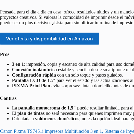
Pensada para el día a día en casa, ofrece resultados nítidos y un manejo
proyectos creativos. Si valoras la comodidad de imprimir desde el móvil
puede ser un plus decisivo. ¿Lista para simplificar tu rutina de impresi
Ver oferta y disponibilidad en Amazon
Pros
3 en 1
: impresión, copia y escaneo de alta calidad para uso domé
Conexión inalámbrica
estable y sencilla desde smartphone o tab
Configuración rápida
con un solo toque y pasos guiados.
Pantalla LCD
de 1,5″ para ver el estado y las actualizaciones al 
PIXMA Print Plan
evita sorpresas: tinta a domicilio antes de qu
Contras
La
pantalla monocroma de 1,5″
puede resultar limitada para a
El
plan de tintas
no será necesario para quienes imprimen muy p
Orientada a
volúmenes domésticos
; no es la opción ideal para g
Canon Pixma TS7451i Impresora Multifunción 3 en 1, Sistema de Inye