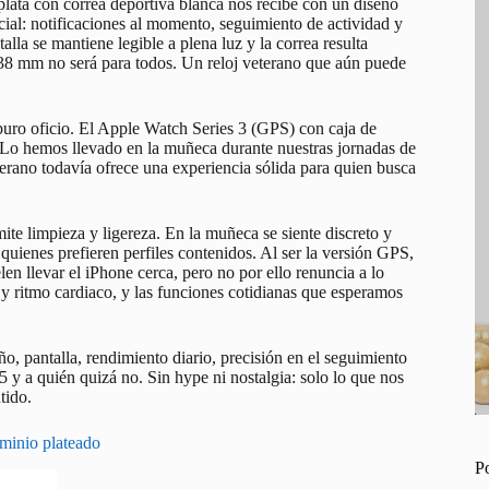
lata con correa deportiva blanca nos recibe con un diseño
ial: notificaciones al momento, seguimiento de actividad y
alla se mantiene legible a plena luz y la correa resulta
 38 mm no será para todos. Un reloj veterano que aún puede
puro oficio. El Apple Watch Series 3 (GPS) con caja de
 Lo hemos llevado en la muñeca durante nuestras jornadas de
erano todavía ofrece una experiencia sólida para quien busca
te limpieza y ligereza. En la muñeca se siente discreto y
uienes prefieren perfiles contenidos. Al ser la versión GPS,
len llevar el iPhone cerca, pero no por ello renuncia a lo
 y ritmo cardiaco, y las funciones cotidianas que esperamos
ño, pantalla, rendimiento diario, precisión en el seguimiento
y a quién quizá no. Sin hype ni nostalgia: solo lo que nos
tido.
minio plateado
P