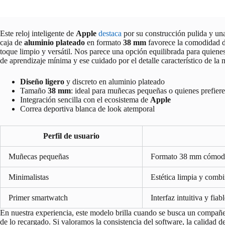
Este reloj inteligente de
Apple
destaca
por su construcción pulida y una 
caja de
aluminio plateado
en formato
38 mm
favorece la comodidad du
toque limpio y versátil. Nos parece una opción equilibrada para quiene
de aprendizaje mínima y ese cuidado por el detalle característico de la 
Diseño ligero
y discreto en aluminio plateado
Tamaño
38 mm
: ideal para muñecas pequeñas o quienes prefier
Integración sencilla con el ecosistema de
Apple
Correa deportiva blanca de look atemporal
Perfil de usuario
Muñecas pequeñas
Formato 38 mm cómodo
Minimalistas
Estética limpia y comb
Primer smartwatch
Interfaz intuitiva y fiab
En nuestra experiencia, este modelo brilla cuando se busca un compañer
de lo recargado. Si valoramos la consistencia del software, la calidad d