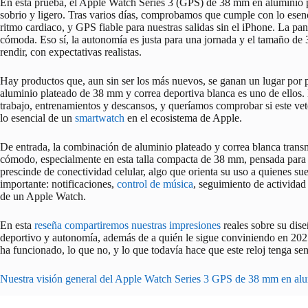
En esta prueba, el Apple Watch Series 3 (GPS) de 38 mm en aluminio p
sobrio y ligero. Tras varios días, comprobamos que cumple con lo esenc
ritmo cardiaco, y GPS fiable para nuestras salidas sin el iPhone. La pant
cómoda. Eso sí, la autonomía es justa para una jornada y el tamaño de
rendir, con expectativas realistas.
Hay productos que, aun sin ser los más nuevos, se ganan un lugar por 
aluminio plateado de 38 mm y correa deportiva blanca es uno de ellos.
trabajo, entrenamientos y descansos, y queríamos comprobar si este vet
lo esencial de un
smartwatch
en el ecosistema de Apple.
De entrada, la combinación de aluminio plateado y correa blanca transmi
cómodo, especialmente en esta talla compacta de 38 mm, pensada para q
prescinde de conectividad celular, algo que orienta su uso a quienes sue
importante: notificaciones,
control de música
, seguimiento de actividad
de un Apple Watch.
En esta
reseña compartiremos nuestras impresiones
reales sobre su dise
deportivo y autonomía, además de a quién le sigue conviniendo en 2025 
ha funcionado, lo que no, y lo que todavía hace que este reloj tenga sen
Nuestra visión general del Apple Watch Series 3 GPS de 38 mm en alu