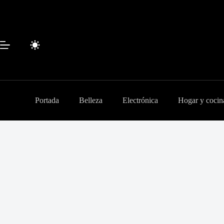
Saltar
al
contenido
Portada
Belleza
Electrónica
Hogar y cocin