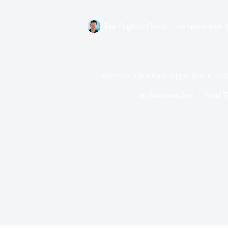
Por
Eugenio Carrió
en
septiembre 
Ponemos a prueba el Apple Watch Ser
en
Smartwatches
Read T